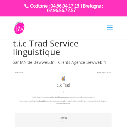
Occitanie : 04.66.04.17.13 | Bretagne :
02.96.56.72.57
t.i.c Trad Service
linguistique
par
IAN de BewweB.fr
|
Clients Agence BewweB.fr