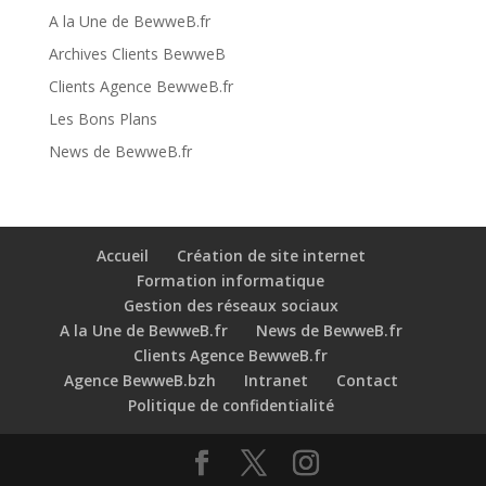
A la Une de BewweB.fr
Archives Clients BewweB
Clients Agence BewweB.fr
Les Bons Plans
News de BewweB.fr
Accueil
Création de site internet
Formation informatique
Gestion des réseaux sociaux
A la Une de BewweB.fr
News de BewweB.fr
Clients Agence BewweB.fr
Agence BewweB.bzh
Intranet
Contact
Politique de confidentialité