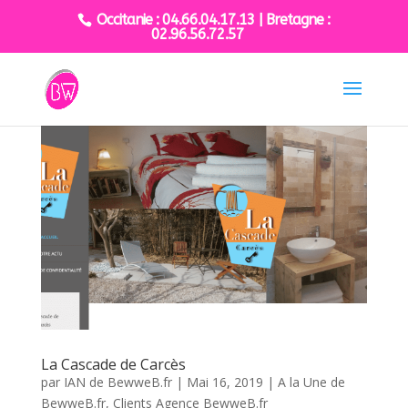
Occitanie : 04.66.04.17.13 | Bretagne :
02.96.56.72.57
La Cascade de Carcès
par
IAN de BewweB.fr
|
Mai 16, 2019
|
A la Une de
BewweB.fr
,
Clients Agence BewweB.fr