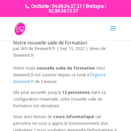
Occitanie : 04.66.04.17.13 | Bretagne :
02.96.56.72.57
Notre nouvelle salle de formation
par
IAN de BewweB.fr
|
Sep 13, 2022
|
News de
BewweB.fr
Notre toute
nouvelle salle de formation
chez
BewweB.fr est ouverte depuis ce lundi à l’
Agence
BewweB.fr
de Caveirac.
Elle peut accueillir jusqu’à
12 personnes
dans sa
configuration maximale, cette nouvelle salle de
formation est climatisée.
Vous avez besoin de
cours informatique
car
personne ne vous à appris le fonctionnement d’un
ordinateur ? Vous souhaitez apprendre l’informatique à