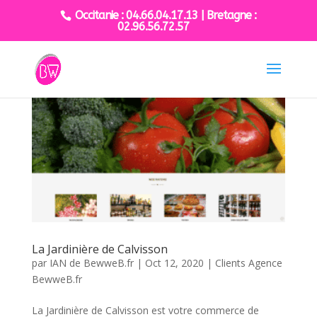
Occitanie : 04.66.04.17.13 | Bretagne :
02.96.56.72.57
La Jardinière de Calvisson
par
IAN de BewweB.fr
|
Oct 12, 2020
|
Clients Agence
BewweB.fr
La Jardinière de Calvisson est votre commerce de