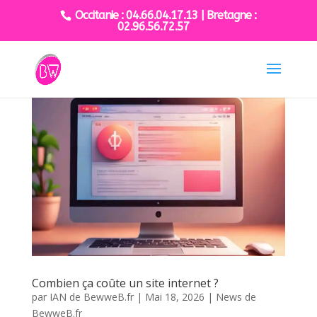
Occitanie : 04.66.04.17.13 | Bretagne :
02.96.56.72.57
Combien ça coûte un site internet ?
par
IAN de BewweB.fr
|
Mai 18, 2026
|
News de
BewweB.fr