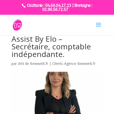
Occitanie : 04.66.04.17.13 | Bretagne :
02.96.56.72.57
Assist By Elo –
Secrétaire, comptable
indépendante.
par
IAN de BewweB.fr
|
Clients Agence BewweB.fr