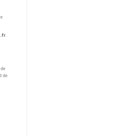
ée
.fr
.
 de
nd de
e