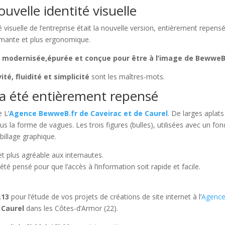
uvelle identité visuelle
 visuelle de l’entreprise était la nouvelle version, entièrement repens
ormante et plus ergonomique.
té modernisée,épurée et conçue pour être à l’image de BewweB
vité, fluidité et simplicité
sont les maîtres-mots.
t a été entièrement repensé
 L’
Agence BewweB.fr de Caveirac et de Caurel
. De larges aplats
ous la forme de vagues. Les trois figures (bulles), utilisées avec un fo
illage graphique.
et plus agréable aux internautes.
 pensé pour que l’accès à l’information soit rapide et facile.
.13
pour l’étude de vos projets de créations de site internet à l’
Agenc
e
Caurel
dans les Côtes-d’Armor (22).