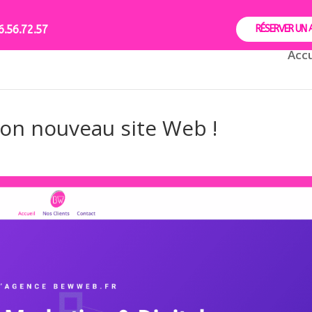
96.56.72.57
RÉSERVER UN 
Accu
on nouveau site Web !