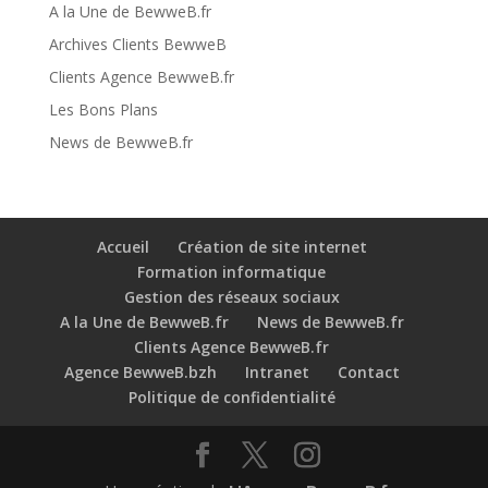
A la Une de BewweB.fr
Archives Clients BewweB
Clients Agence BewweB.fr
Les Bons Plans
News de BewweB.fr
Accueil
Création de site internet
Formation informatique
Gestion des réseaux sociaux
A la Une de BewweB.fr
News de BewweB.fr
Clients Agence BewweB.fr
Agence BewweB.bzh
Intranet
Contact
Politique de confidentialité