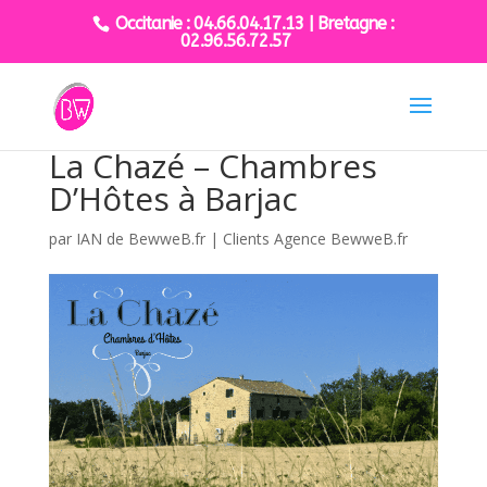
Occitanie : 04.66.04.17.13 | Bretagne :
02.96.56.72.57
La Chazé – Chambres
D’Hôtes à Barjac
par
IAN de BewweB.fr
|
Clients Agence BewweB.fr