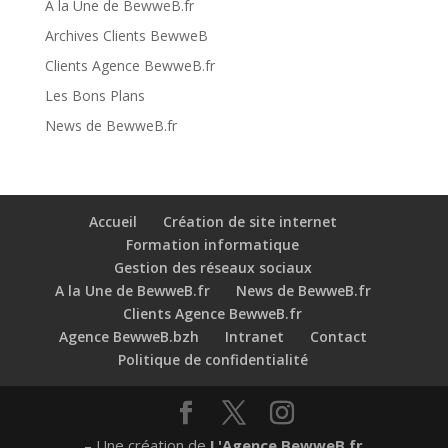
A la Une de BewweB.fr
Archives Clients BewweB
Clients Agence BewweB.fr
Les Bons Plans
News de BewweB.fr
Accueil
Création de site internet
Formation informatique
Gestion des réseaux sociaux
A la Une de BewweB.fr
News de BewweB.fr
Clients Agence BewweB.fr
Agence BewweB.bzh
Intranet
Contact
Politique de confidentialité
– Une création de
L'Agence BewweB.fr