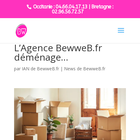
Occitanie : 04.66.04.17.13 | Bretagne :
02.96.56.72.57
L’Agence BewweB.fr
déménage…
par
IAN de BewweB.fr
|
News de BewweB.fr